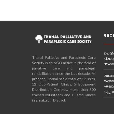
REC
പൊള്ള
Thanal Palliative and Paraplegic Care
പ്ലാസ്
Society is an NGO active in the field of
സംഘടിപ
palliative care and paraplegic
rehabilitation since the last decade. At
ഗവേഷ
present, Thanal has a total of 19 units,
രംഗത്ത
12 Out-Patient Clinics, 5 Equipment
-തണല
Distribution Centres, more than 500
ഒപ്പുവ
trained volunteers and 15 ambulances
in Ernakulum District.