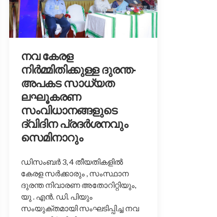
നവ കേരള
നിർമ്മിതിക്കുള്ള ദുരന്ത-
അപകട സാധ്യത
ലഘൂകരണ
സംവിധാനങ്ങളുടെ
ദ്വിദിന പ്രദർശനവും
സെമിനാറും
ഡിസംബര്‍ 3, 4 തീയതികളില്‍
കേരള സർക്കാരും , സംസ്ഥാന
ദുരന്ത നിവാരണ അതോറിറ്റിയും,
യു . എൻ. ഡി. പിയും
സംയുക്തമായി സംഘടിപ്പിച്ച നവ