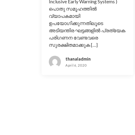
Inclusive Early Warning Systems )
പൊതു സമൂഹത്തിൽ
വ്യാപകമായി
ഉപയോഗിക്കുന്നതിലൂടെ
അടിയന്തിര ഘട്ടങ്ങളിൽ പ്രത്യേക
പരിഗണന വേണ്ടവരെ
സുരക്ഷിതമാക്കുക […]
thanaladmin
April 6, 2020