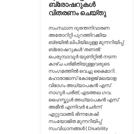
ബ്രോഷറുകൾ
വിതരണം ചെയ്തു
സംസ്ഥാന ദുരന്തനിവാരണ
അതോറിറ്റി പുറത്തിറക്കിയ
ബ്രയിൽ ലിപിയിലുള്ള മുന്നറിയിപ്പ്
ബ്രോഷറുകൾ ‘തണൽ’
പെരുമ്പാവൂർ യൂണിറ്റിൽ നടന്ന
കാഴ്ച പരിമിതിയുള്ളവരുടെ
സംഗമത്തിൽ വെച്ചു കൈമാറി.
മഹാരാജാസ് കോളേജ് മലയാള
വിഭാഗം അധ്യാപകൻ എസ്
നാഗൂർ പരീത്, എടത്തല ഗവ.
ഹൈസ്കൂൾ അധ്യാപകൻ എസ്
അമീൻ എന്നിവർ ചേർന്ന്
ഏറ്റുവാങ്ങി. ഭിന്നശേഷി
സംയോജിത മുന്നറിയിപ്പ്
സംവിധാനങ്ങൾ ( Disability