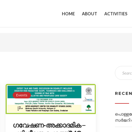
HOME
ABOUT
ACTIVITIES
RECE
Events
പൊള്ളലേറ
സർജറി ന
ഗവേഷണ-അക്കാദമിക –