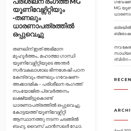
പരിശീലന രംഗത്ത് MG
ഗവേഷണ-
MG യൂണി
യൂണിവേഴ്സിറ്റിയും
ധാരണാപത
-തണലും
ധാരണാപത്രത്തിൽ
ബ്രയിൽ ല
ഒപ്പുവെച്ചു
ബ്രോഷറ
നവ കേരള
തണലിന് ഇത് അഭിമാന
സാധ്യ
മുഹൂർത്തം.. മഹാത്മാ ഗാന്ധി
ദ്വിദിന
യൂണിവേഴ്സിറ്റിയുടെ അന്തർ
സർവകലാശാല ഭിന്നശേഷി പഠന
കേന്ദ്രവും തണലും ഗവേഷണ-
RECE
അക്കാദമിക – പരിശീലന രംഗത്ത്
സംയോജിത പ്രവർത്തനം
ലക്ഷ്യമിട്ടുകൊണ്ട്
ധാരണാപത്രത്തിൽ ഒപ്പുവെച്ചു.
ARCH
കോട്ടയത്ത് യൂണിവേഴ്സിറ്റി
ആസ്ഥാനത്തു നടന്ന ചടങ്ങിൽ
ബഹു. വൈസ് ചാൻസലർ ഡോ.
April 20