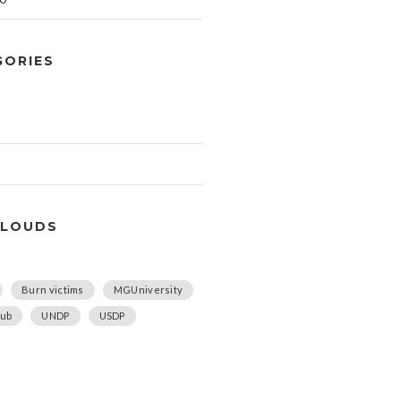
GORIES
CLOUDS
Burn victims
MGUniversity
lub
UNDP
USDP