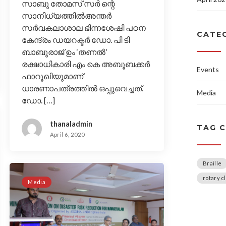
സാബു തോമസ് സർ ന്റെ
സാനിധ്യത്തിൽഅന്തർ
സർവകലാശാല ഭിന്നശേഷി പഠന
CATE
കേന്ദ്രം ഡയറക്ടർ ഡോ. പി ടി
ബാബുരാജ് ഉം ‘തണൽ’
രക്ഷാധികാരി എം കെ അബൂബക്കർ
Events
ഫാറൂഖിയുമാണ്
ധാരണാപത്രത്തിൽ ഒപ്പുവെച്ചത്.
Media
ഡോ. […]
thanaladmin
TAG 
April 6, 2020
Braille
rotary c
Media