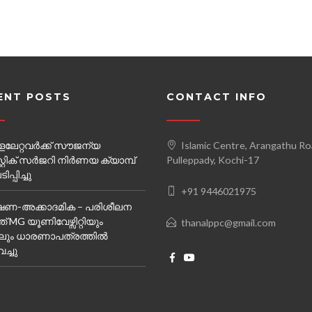
ENT POSTS
CONTACT INFO
ലേറ്റവർക്ക് സൗജന്യ
Islamic Centre, Arangathu Ro
റ്റിക് സർജറി നിർണയ ക്യാമ്പ്‌
Pulleppady, Kochi-17
്പിച്ചു
+91 9446021975
ണ-അക്കാദമിക – പരിശീലന
് MG യൂണിവേഴ്സിറ്റിയും
thanalppc@gmail.com
ും ധാരണാപത്രത്തിൽ
െച്ചു