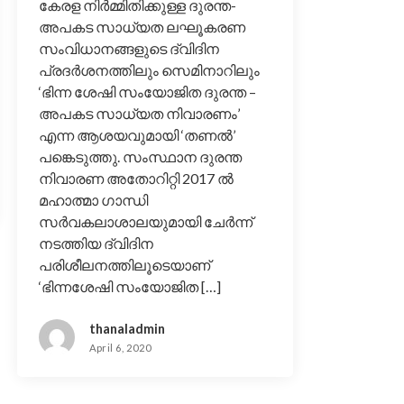
കേരള നിർമ്മിതിക്കുള്ള ദുരന്ത-
അപകട സാധ്യത ലഘൂകരണ
സംവിധാനങ്ങളുടെ ദ്വിദിന
പ്രദർശനത്തിലും സെമിനാറിലും
‘ഭിന്ന ശേഷി സംയോജിത ദുരന്ത –
അപകട സാധ്യത നിവാരണം’
എന്ന ആശയവുമായി ‘തണൽ’
പങ്കെടുത്തു. സംസ്ഥാന ദുരന്ത
നിവാരണ അതോറിറ്റി 2017 ൽ
മഹാത്മാ ഗാന്ധി
സർവകലാശാലയുമായി ചേർന്ന്
നടത്തിയ ദ്വിദിന
പരിശീലനത്തിലൂടെയാണ്
‘ഭിന്നശേഷി സംയോജിത […]
thanaladmin
April 6, 2020