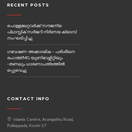
RECENT POSTS
പൊള്ളലേറ്റവർക്ക് സൗജന്യ
പ്ലാസ്റ്റിക് സർജറി നിർണയ ക്യാമ്പ്‌
സംഘടിപ്പിച്ചു
ഗവേഷണ-അക്കാദമിക – പരിശീലന
രംഗത്ത് MG യൂണിവേഴ്സിറ്റിയും
-തണലും ധാരണാപത്രത്തിൽ
ഒപ്പുവെച്ചു
CONTACT INFO
Islamic Centre, Arangathu Road,
Pulleppady, Kochi-17