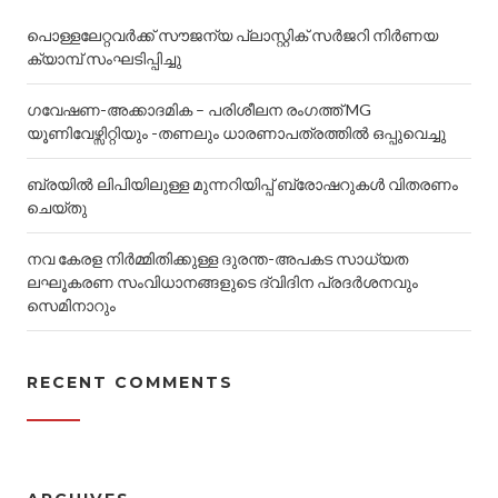
പൊള്ളലേറ്റവർക്ക് സൗജന്യ പ്ലാസ്റ്റിക് സർജറി നിർണയ
ക്യാമ്പ്‌ സംഘടിപ്പിച്ചു
ഗവേഷണ-അക്കാദമിക – പരിശീലന രംഗത്ത് MG
യൂണിവേഴ്സിറ്റിയും -തണലും ധാരണാപത്രത്തിൽ ഒപ്പുവെച്ചു
ബ്രയിൽ ലിപിയിലുള്ള മുന്നറിയിപ്പ് ബ്രോഷറുകൾ വിതരണം
ചെയ്തു
നവ കേരള നിർമ്മിതിക്കുള്ള ദുരന്ത-അപകട സാധ്യത
ലഘൂകരണ സംവിധാനങ്ങളുടെ ദ്വിദിന പ്രദർശനവും
സെമിനാറും
RECENT COMMENTS