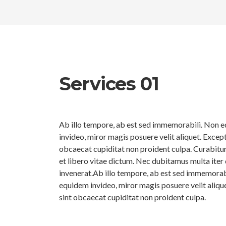
Services 01
Ab illo tempore, ab est sed immemorabili. Non 
invideo, miror magis posuere velit aliquet. Except
obcaecat cupiditat non proident culpa. Curabitur
et libero vitae dictum. Nec dubitamus multa iter
invenerat.Ab illo tempore, ab est sed immemorab
equidem invideo, miror magis posuere velit aliqu
sint obcaecat cupiditat non proident culpa.