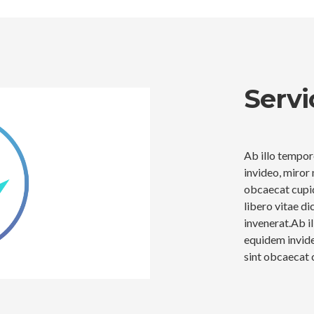
Servi
Ab illo tempo
invideo, miror 
obcaecat cupid
libero vitae d
invenerat.Ab i
equidem invide
sint obcaecat 