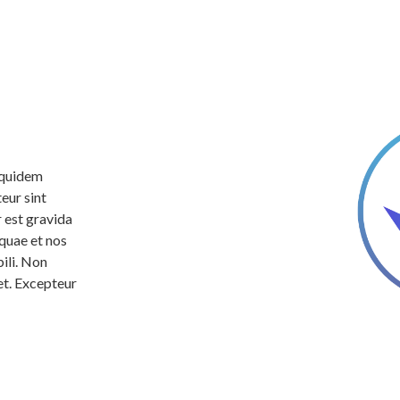
equidem
eur sint
 est gravida
 quae et nos
ili. Non
et. Excepteur