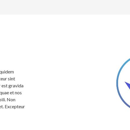
equidem
eur sint
 est gravida
 quae et nos
ili. Non
et. Excepteur