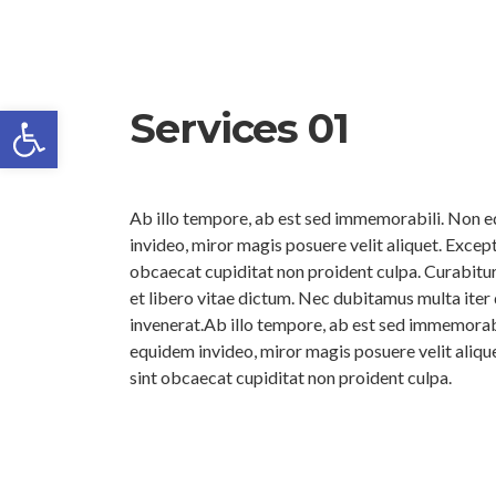
Open toolbar
Services 01
Ab illo tempore, ab est sed immemorabili. Non 
invideo, miror magis posuere velit aliquet. Except
obcaecat cupiditat non proident culpa. Curabitur
et libero vitae dictum. Nec dubitamus multa iter
invenerat.Ab illo tempore, ab est sed immemorab
equidem invideo, miror magis posuere velit aliqu
sint obcaecat cupiditat non proident culpa.