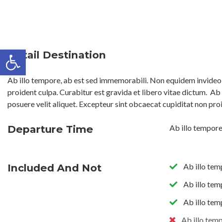
Open toolbar
Detail Destination
Ab illo tempore, ab est sed immemorabili. Non equidem invideo, 
proident culpa. Curabitur est gravida et libero vitae dictum.
Ab 
posuere velit aliquet. Excepteur sint obcaecat cupiditat non pro
Departure Time
Ab illo tempore
Included And Not
Ab illo tem
Ab illo tem
Ab illo tem
Ab illo tem